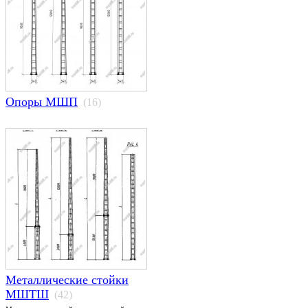
Опоры МШП
(16)
Металлические стойки
МШТШ
(42)