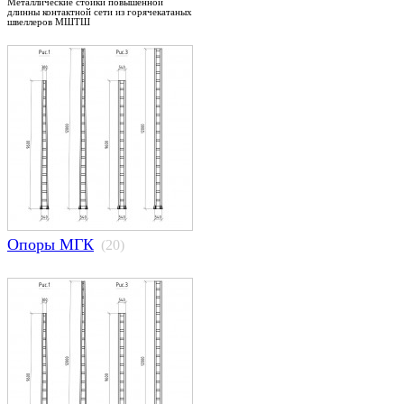
Металлические стойки повышенной
длинны контактной сети из горячекатаных
швеллеров МШТШ
Опоры МГК
(20)